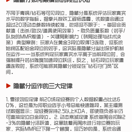
隐藏分如何颠覆你的段位认知
不同于青铜/钻石等可见段位，隐藏分是系统评估玩家真实
水平的数字指标。据拳头游戏工程师透露，该数值会通过
超过20项动态参数持续校准，包括但不限于： - 每回合贡
献值（击杀/助攻/道具使用效率） - 胜负质量系数（对手/
队友的MMR差值） - 关键局影响力（残局处理与战术决
策） 典型案例：玩家A在黄金3段位取得13连胜，但系统
始终匹配铂金段位的对手。这实际是隐藏分溢出保护机制
在运作——当系统判定玩家真实水平高于当前段位时，会
强制提升对战难度加速段位跃迁。反之，钻石段位玩家遭
遇连败时，系统可能将其隐藏分锁定在"钻石守门员"区
间。
隐藏分运作的三大定律
1. 雪球效应定律 前20场定级赛的个人数据权重占比达6
0%，这也是为何职业选手小号总能快速跳段。某主播测
试数据显示：定级赛保持2.5以上KDA，即使胜负各半仍
可直接定位白金段位。 2. 动态衰减定律 系统每周会扣除2
-3%的隐藏分活跃值，这意味着两周未进行排位赛的玩
家，实际MMR已下降一个梯度。但巧妙的是，系统会通