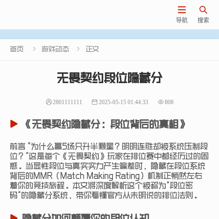


导航
搜索


首页
游戏动态
正文
无畏契约段位隐藏分
2801111111
2025-05-15 01:44:33
808
《无畏契约隐藏分：段位背后的真相》
前言 "为什么赢5场只升半颗星？明明连胜却被系统压制段
位？"这是每个《无畏契约》玩家在排位赛中都经历过的困
惑。当显性段位与真实实力产生偏差时，隐藏在段位系统
背后的MMR（Match Making Rating）机制正悄然左右
着你的竞技旅程。本文将深度解析这个被称为"段位密
码"的隐藏分系统，带你看懂官方从未明说的排位法则。