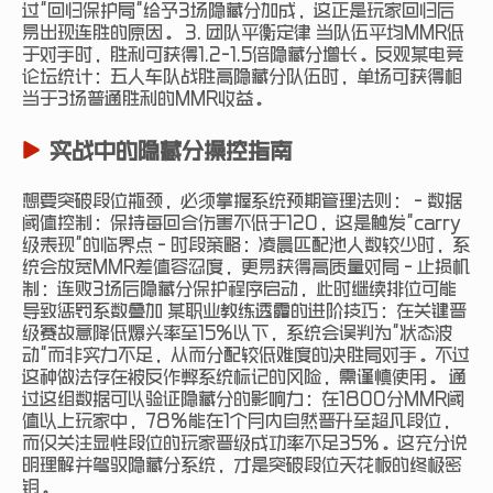
过"回归保护局"给予3场隐藏分加成，这正是玩家回归后
易出现连胜的原因。 3. 团队平衡定律 当队伍平均MMR低
于对手时，胜利可获得1.2-1.5倍隐藏分增长。反观某电竞
论坛统计：五人车队战胜高隐藏分队伍时，单场可获得相
当于3场普通胜利的MMR收益。
实战中的隐藏分操控指南
想要突破段位瓶颈，必须掌握系统预期管理法则： - 数据
阈值控制：保持每回合伤害不低于120，这是触发"carry
级表现"的临界点 - 时段策略：凌晨匹配池人数较少时，系
统会放宽MMR差值容忍度，更易获得高质量对局 - 止损机
制：连败3场后隐藏分保护程序启动，此时继续排位可能
导致惩罚系数叠加 某职业教练透露的进阶技巧：在关键晋
级赛故意降低爆头率至15%以下，系统会误判为"状态波
动"而非实力不足，从而分配较低难度的决胜局对手。不过
这种做法存在被反作弊系统标记的风险，需谨慎使用。 通
过这组数据可以验证隐藏分的影响力：在1800分MMR阈
值以上玩家中，78%能在1个月内自然晋升至超凡段位，
而仅关注显性段位的玩家晋级成功率不足35%。这充分说
明理解并驾驭隐藏分系统，才是突破段位天花板的终极密
钥。